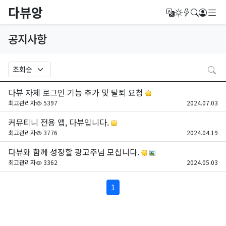
다뷰앙
메
번역
다크모드
새글/새댓
검색
로그
공지사항
검
다뷰 자체 로그인 기능 추가 및 탈퇴 요청
조회
등
최고관리자
5397
2024.07.03
커뮤티니 전용 앱, 다뷰입니다.
조회
등
최고관리자
3776
2024.04.19
다뷰와 함께 성장할 광고주님 모십니다.
조회
등
최고관리자
3362
2024.05.03
페이지 현재
1