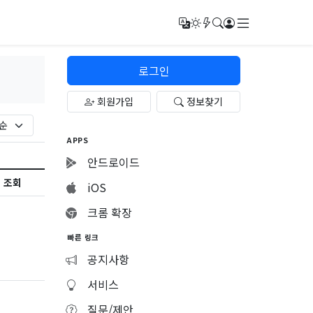
메뉴
번역
다크모드
새글/새댓글
검색
로그인
로그인
회원가입
정보찾기
APPS
안드로이드
조회
iOS
크롬 확장
빠른 링크
공지사항
서비스
질문/제안